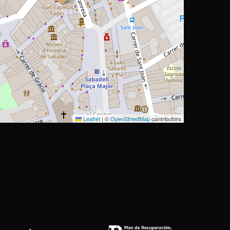
Leaflet
|
©
OpenStreetMap
contributors