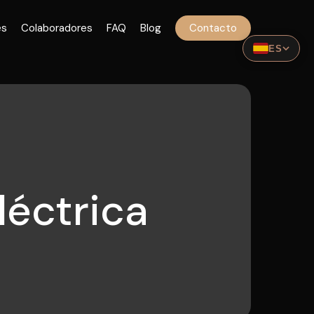
Menu
es
Colaboradores
FAQ
Blog
Contacto
ES
léctrica