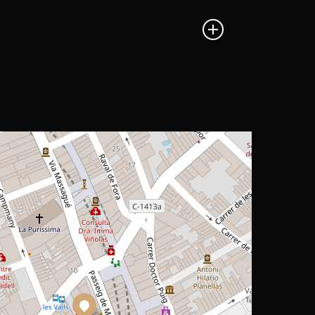
esgos inherentes al trabajo con electricidad.
a seguridad de las personas y asunción de
te, sistemas de protección y puesta a tierra.
ideran cargas mayores, sistemas específicos
uinaria pesada, motores eléctricos y sistemas
rnamental o festiva, y sistemas eléctricos
EX), instalaciones fotovoltaicas o eólicas,
ra Baja Tensión – REBT).