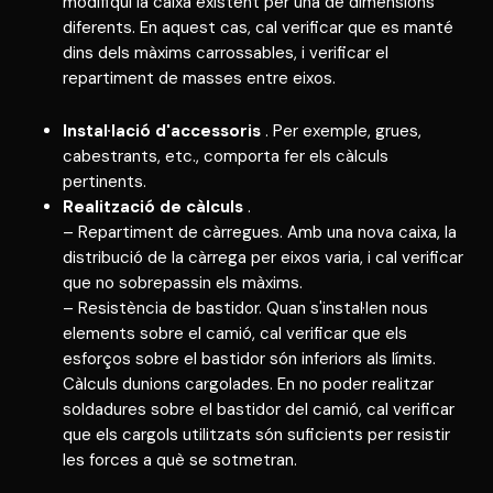
modifiqui la caixa existent per una de dimensions
diferents. En aquest cas, cal verificar que es manté
dins dels màxims carrossables, i verificar el
repartiment de masses entre eixos.
Instal·lació d'accessoris
. Per exemple, grues,
cabestrants, etc., comporta fer els càlculs
pertinents.
Realització de càlculs
.
– Repartiment de càrregues. Amb una nova caixa, la
distribució de la càrrega per eixos varia, i cal verificar
que no sobrepassin els màxims.
– Resistència de bastidor. Quan s'instal·len nous
elements sobre el camió, cal verificar que els
esforços sobre el bastidor són inferiors als límits.
Càlculs dunions cargolades. En no poder realitzar
soldadures sobre el bastidor del camió, cal verificar
que els cargols utilitzats són suficients per resistir
les forces a què se sotmetran.