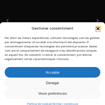
Gestionar consentiment
Per oferir les millors experiències, utilitzem tecnologies com les galetes
per emmagatzemar i/o accedir a la informació del dispositiu. El
consentiment d'aquestes tecnologies ens permetrà processar dades
com ara el comportament de navegació o les identificacions úniques
en aquest lloc. No consentir o retirar el consentiment, pot afectar
negativament certes característiques i funcions.
Acceptar
© 2026 Nex enginyeria. | Powered by
Atomic4
|
Denegar
Veure preferències
Política de cookies
Termes i condicions